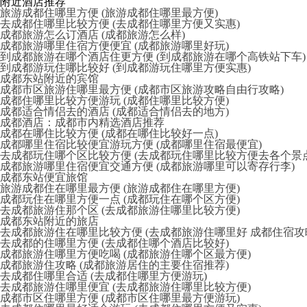
附近酒店推荐
旅游成都住哪里方便 (旅游成都住哪里最方便)
去成都住哪里比较方便 (去成都住哪里方便又实惠)
成都旅游怎么订酒店 (成都旅游怎么样)
成都旅游哪里住宿方便便宜 (成都旅游哪里好玩)
到成都旅游在哪个酒店住更方便 (到成都旅游在哪个高铁站下车)
到成都游玩住哪比较好 (到成都游玩住哪里方便实惠)
成都东站附近的宾馆
成都市区旅游住哪里最方便 (成都市区旅游攻略自由行攻略)
成都住哪里比较方便游玩 (成都住哪里比较方便)
成都适合情侣去的酒店 (成都适合情侣去的地方)
成都酒店：成都市内精选酒店推荐
成都在哪住比较方便 (成都在哪住比较好一点)
成都哪里住宿比较便宜游玩方便 (成都哪里住宿最便宜)
去成都玩住哪个区比较方便 (去成都玩住哪里比较方便去各个景点
成都旅游哪里住宿便宜交通方便 (成都旅游哪里可以寄存行李)
成都东站便宜旅馆
旅游成都住在哪里最方便 (旅游成都住在哪里方便)
成都玩住在哪里方便一点 (成都玩住在哪个区方便)
去成都旅游住那个区 (去成都旅游住哪里比较方便)
成都东站附近的旅店
去成都旅游住在哪里比较方便 (去成都旅游住哪里好 成都住宿攻
去成都的住哪里方便 (去成都住哪个酒店比较好)
成都旅游住哪里方便吃喝 (成都旅游住哪个区最方便)
成都旅游住攻略 (成都旅游居住的主要住宿推荐)
去成都住哪里合适 (去成都住哪里方便游玩)
去成都旅游住哪里便宜 (去成都旅游住哪里比较方便)
成都市区住哪里方便 (成都市区住哪里最方便游玩)