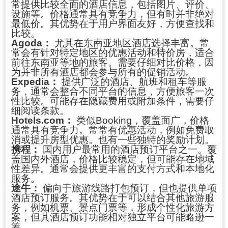
常提供比较全面的酒店信息，包括图片、评价、
设施等。价格通常具有竞争力，但有时并非绝对
最低价。其优势在于用户界面友好，方便查找和
比较。
Agoda：
尤其在东南亚地区酒店选择丰富。常
常会有针对特定地区的优惠活动和特价房，适合
前往东南亚等地的旅客。需要仔细对比价格，因
为并非所有酒店都会参与所有的促销活动。
Expedia：
提供广泛的酒店、航班和租车等服
务，通常会整合不同平台的信息，方便旅客一次
性比较。可能存在隐藏费用或附加条件，需要仔
细阅读条款。
Hotels.com：
类似Booking，覆盖面广，价格
通常具有竞争力。常常有优惠活动，例如免费取
消或提升房型优惠。也有一些独特的奖励计划。
携程：
国内用户最常用的酒店预订平台之一。覆
盖国内外酒店，价格比较稳定，但可能存在地域
性差异。通常会提供更丰富的支付方式和本地化
服务。
途牛：
偏向于旅游线路打包预订，但也提供单项
酒店预订服务。其优势在于可以结合其他旅游服
务，例如机票、景点门票等，形成个性化旅游方
案，但其酒店预订功能相对独立平台可能略逊一
筹。