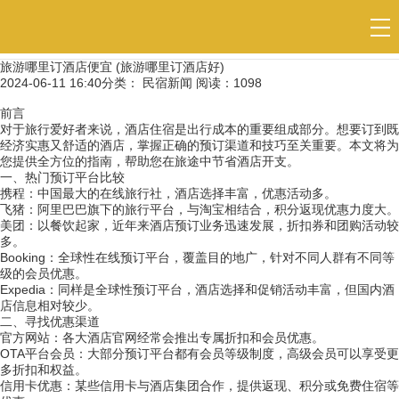
当前位置：
民宿
>
民宿新闻
旅游哪里订酒店便宜 (旅游哪里订酒店好)
2024-06-11 16:40
分类：
民宿新闻
阅读：
1098
前言
对于旅行爱好者来说，
酒店
住宿
是出行成本的重要组成部分。想要订到既
经济实惠又舒适的酒店，掌握正确的预订渠道和技巧至关重要。本文将为
您提供全方位的指南，帮助您在旅途中节省酒店开支。
一、热门预订平台比较
携程：中国最大的在线旅行社，酒店选择丰富，优惠活动多。
飞猪：阿里巴巴旗下的旅行平台，与淘宝相结合，积分返现优惠力度大。
美团：以餐饮起家，近年来酒店预订业务迅速发展，折扣券和团购活动较
多。
Booking：全球性在线预订平台，覆盖目的地广，针对不同人群有不同等
级的会员优惠。
Expedia：同样是全球性预订平台，酒店选择和促销活动丰富，但国内酒
店信息相对较少。
二、寻找优惠渠道
官方网站：各大酒店官网经常会推出专属折扣和会员优惠。
OTA平台会员：大部分预订平台都有会员等级制度，高级会员可以享受更
多折扣和权益。
信用卡优惠：某些信用卡与酒店集团合作，提供返现、积分或免费住宿等