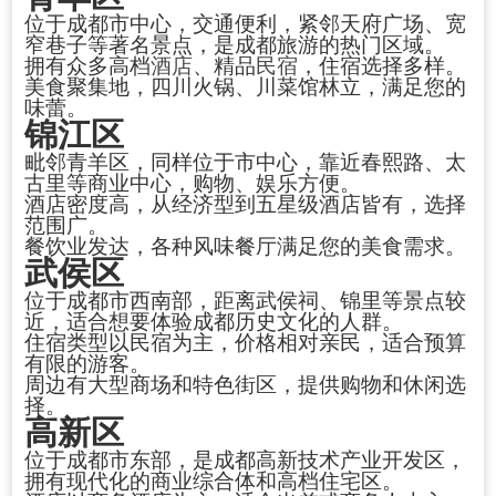
位于成都市中心，交通便利，紧邻天府广场、宽
窄巷子等著名景点，是成都旅游的热门区域。
拥有众多高档
酒店
、精品
民宿
，住宿选择多样。
美食聚集地，四川火锅、川菜馆林立，满足您的
味蕾。
锦江区
毗邻青羊区，同样位于市中心，靠近春熙路、太
古里等商业中心，购物、娱乐方便。
酒店密度高，从经济型到五星级酒店皆有，选择
范围广。
餐饮业发达，各种风味餐厅满足您的美食需求。
武侯区
位于成都市西南部，距离武侯祠、锦里等景点较
近，适合想要体验成都历史文化的人群。
住宿类型以民宿为主，价格相对亲民，适合预算
有限的游客。
周边有大型商场和特色街区，提供购物和休闲选
择。
高新区
位于成都市东部，是成都高新技术产业开发区，
拥有现代化的商业综合体和高档住宅区。