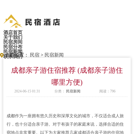
酒店首页
关于我们
民宿房间
民宿分布
民宿新闻
当前位置：
民宿
>
民宿新闻
联系我们
成都亲子游住宿推荐 (成都亲子游住
哪里方便)
2024-06-15 01:31
分类：
民宿新闻
阅读：
796
成都
作为一座拥有悠久历史和深厚文化的城市，不仅适合成人旅
行，也十分适合亲子游。对于有孩子的家庭来说，选择合适的
住
宿
地点非常重要。以下为大家推荐几家成都适合亲子游的住宿地