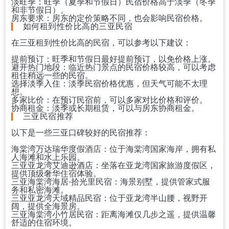
淡旺季：旺季（夏季和节假日）民宿价格高于淡季（冬季
和非节假日）。
房东要求：房东的定价策略不同，也会影响民宿价格。
如何租到性价比高的三亚民宿
在三亚租到性价比高的民宿，可以参考以下建议：
提前预订：旺季和节假日最好提前预订，以免价格上涨。
避开热门地段：临近热门景点的民宿价格较高，可以考虑
租住稍远一些的民宿。
选择淡季入住：淡季民宿价格优惠，但天气可能不太理
想。
多家比价：在预订民宿前，可以多家对比价格和评价。
协商租金：淡季或长期租赁，可以与房东协商租金。
三亚民宿推荐
以下是一些三亚口碑较好的民宿推荐：
海棠湾万达瑞华度假
酒店
：位于海棠湾国家海岸，拥有私
人海滩和水上乐园。
三亚亚龙湾艾迪逊酒店：坐落在亚龙湾国家旅游度假区，
提供顶级奢华
住宿
体验。
三亚海棠湾海居·拾光里民宿：海景别墅，提供管家式服
务和私密海滩。
三亚亚龙湾天域精品民宿：位于亚龙湾半山腰，视野开
阔，提供全海景房。
三亚海棠湾小竹居民宿：距离海滩仅几步之遥，提供温馨
舒适的住宿环境。