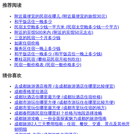
推荐阅读
附近最便宜的民宿在哪儿 (附近最便宜的旅馆30元)
和平饭店住一晚多少
民宿太空舱多少钱一平方米 (民宿太空舱多少钱一个平方)
附近的宾馆500米内 (附近的宾馆50元左右)
三亚的民宿一个月多少钱
如家住宿价格
服务区住宿一晚上多少钱
和平饭店住一晚多少 (和平饭店住一晚上多少钱)
攀枝花民宿 (攀枝花民宿月租包吃住)
民宿一般价格表 (民宿一般价格多少)
猜你喜欢
去成都旅游酒店推荐 (去成都旅游酒店住哪里比较便宜)
成都香格里拉酒店
成都玩酒店住哪里最方便 (成都玩酒店住宿价格)
成都市游玩住哪里方便 (成都市游玩住在哪里比较方便)
成都市里玩住哪里最方便 (成都市里玩住宿的地方)
成都春熙路民宿住哪里好？价格与地段选择攻略
成都旅游攻略：一份全面探索魅力成都的旅游指南
成都旅游2人三天费用指南：住宿、餐饮、交通、景点及其他开
销明细